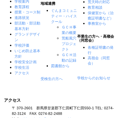
学校案内
荒天時の対応
地域連携
教育課程
教育相談
ぐんまコミュニ
授業・コース制
保健室から（治
ティー・ハイス
癒証明書など）
進路状況
クール
事務室から
部活動・部活動
ＧＣＨ事
基本方針
業の概要
グランドデザイ
卒業生の方へ・高嶺会
荒船風穴
ン
（同窓会）
プロジェ
学校評価
各種証明書の発
クト
いじめ防止基本
行
ＧＣＨ活
方針
高嶺会（同窓
動の記録
学校安全計画
会）
図書館から
学校生活
アクセス
学校からのお知らせ
受検生の方へ
アクセス
〒 370-2601 群馬県甘楽郡下仁田町下仁田550-1 TEL: 0274-
82-3124 FAX: 0274-82-2488