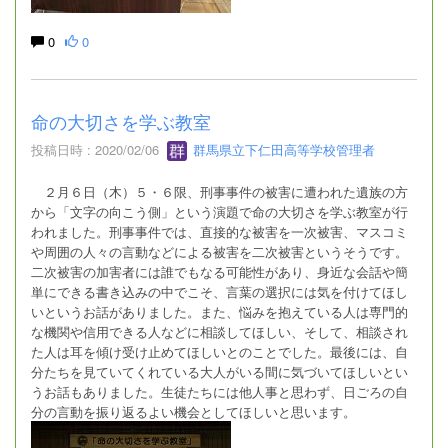
0
0
命の大切さを学ぶ教室
投稿日時 : 2020/02/06
群馬県立下仁田高等学校管理者
２月６日（木）５・６限、刑事事件の被害に遭われた遺族の方
から「文字の向こう側」という演題で命の大切さを学ぶ教室が行
われました。刑事事件では、直接的な被害を一次被害、マスコミ
や周囲の人々の言動などによる被害を二次被害というそうです。
二次被害の加害者には誰でもなる可能性があり、身近な会話や簡
単にできる書き込みの中でこそ、言葉の選択には気を付けてほし
いというお話がありました。また、悩みを抱えている人は専門的
な機関や信用できる人などに相談してほしい、そして、相談され
た人は耳を傾け受け止めてほしいとのことでした。最後には、自
分たちを見ていてくれている大人がいる間に気づいてほしいとい
うお話もありました。生徒たちには他人事と思わず、日ごろの自
分の言動を振り返るよい機会としてほしいと思います。