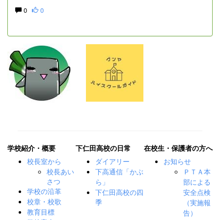
0
0
学校紹介・概要
下仁田高校の日常
在校生・保護者の方へ
校長室から
ダイアリー
お知らせ
校長あい
下高通信「かぶ
ＰＴＡ本
さつ
ら」
部による
下仁田高校の四
学校の沿革
安全点検
季
校章・校歌
（実施報
教育目標
告）