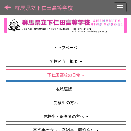
群馬県立下仁田高等学校
Toggl
トップページ
学校紹介・概要
下仁田高校の日常
地域連携
受検生の方へ
在校生・保護者の方へ
卒業生の方へ・高嶺会（同窓会）