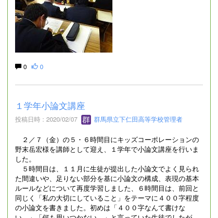
0
0
１学年小論文講座
投稿日時 : 2020/02/07
群馬県立下仁田高等学校管理者
２／７（金）の５・６時間目にキッズコーポレーションの
野末岳宏様を講師として迎え、１学年で小論文講座を行いま
した。
５時間目は、１１月に生徒が提出した小論文でよく見られ
た間違いや、足りない部分を基に小論文の構成、表現の基本
ルールなどについて再度学習しました、６時間目は、前回と
同じく「私の大切にしていること」をテーマに４００字程度
の小論文を書きました。初めは「４００字なんて書けな
い。」「何も思いつかない。」と言っていた生徒でしたが、