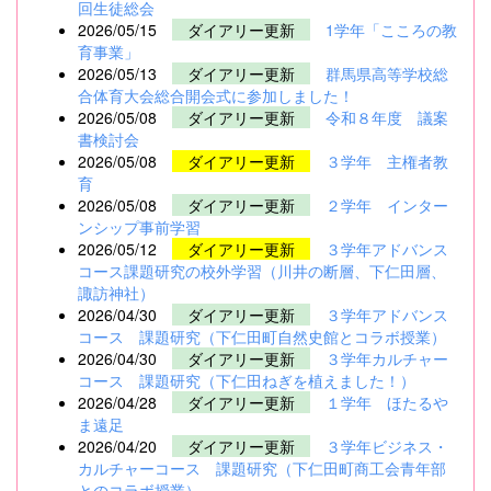
回生徒総会
2026/05/15
ダイアリー更新
1学年「こころの教
育事業」
2026/05/13
ダイアリー更新
群馬県高等学校総
合体育大会総合開会式に参加しました！
2026/05/08
ダイアリー更新
令和８年度 議案
書検討会
2026/05/08
ダイアリー更新
３学年 主権者教
育
2026/05/08
ダイアリー更新
２学年 インター
ンシップ事前学習
2026/05/12
ダイアリー更新
３学年アドバンス
コース課題研究の校外学習（川井の断層、下仁田層、
諏訪神社）
2026/04/30
ダイアリー更新
３学年アドバンス
コース 課題研究（下仁田町自然史館とコラボ授業）
2026/04/30
ダイアリー更新
３学年カルチャー
コース 課題研究（下仁田ねぎを植えました！）
2026/04/28
ダイアリー更新
１学年 ほたるや
ま遠足
2026/04/20
ダイアリー更新
３学年ビジネス・
カルチャーコース 課題研究（下仁田町商工会青年部
とのコラボ授業）