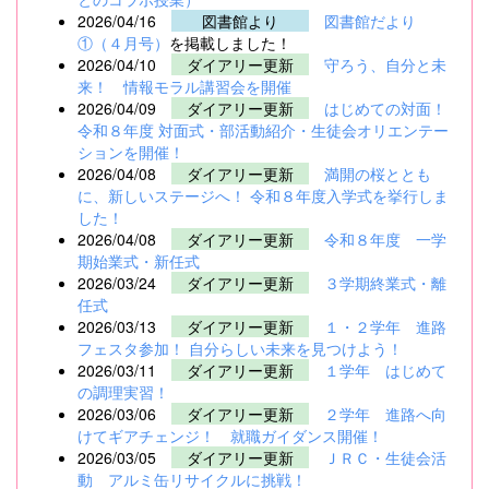
2026/04/16
図書館より
図書館だより
①（４月号）
を掲載しました！
2026/04/10
ダイアリー更新
守ろう、自分と未
来！ 情報モラル講習会を開催
2026/04/09
ダイアリー更新
はじめての対面！
令和８年度 対面式・部活動紹介・生徒会オリエンテー
ションを開催！
2026/04/08
ダイアリー更新
満開の桜ととも
に、新しいステージへ！ 令和８年度入学式を挙行しま
した！
2026/04/08
ダイアリー更新
令和８年度 一学
期始業式・新任式
2026/03/24
ダイアリー更新
３学期終業式・離
任式
2026/03/13
ダイアリー更新
１・２学年 進路
フェスタ参加！ 自分らしい未来を見つけよう！
2026/03/11
ダイアリー更新
１学年 はじめて
の調理実習！
2026/03/06
ダイアリー更新
２学年 進路へ向
けてギアチェンジ！ 就職ガイダンス開催！
2026/03/05
ダイアリー更新
ＪＲＣ・生徒会活
動 アルミ缶リサイクルに挑戦！