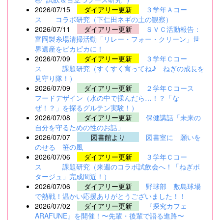
2026/07/15
ダイアリー更新
３学年Ａコー
ス コラボ研究（下仁田ネギの土の観察）
2026/07/11
ダイアリー更新
ＳＶＣ活動報告：
富岡製糸場清掃活動「リレー・フォー・クリーン」世
界遺産をピカピカに！
2026/07/09
ダイアリー更新
３学年Ｃコー
ス 課題研究（すくすく育ってね♪ ねぎの成長を
見守り隊！）
2026/07/09
ダイアリー更新
２学年Ｃコース
フードデザイン（水の中で揉んだら…！？「な
ぜ！？」を探るグルテン実験！）
2026/07/08
ダイアリー更新
保健講話「未来の
自分を守るための性のお話」
2026/07/07
図書館より
図書室に 願いを
のせる 笹の風
2026/07/06
ダイアリー更新
３学年Ｃコー
ス 課題研究（来週のコラボ試飲会へ！「ねぎポ
タージュ」完成間近！）
2026/07/06
ダイアリー更新
野球部 敷島球場
で熱戦！温かい応援ありがとうございました！！
2026/07/02
ダイアリー更新
『探究カフェ
ARAFUNE』を開催！〜先輩・後輩で語る進路〜