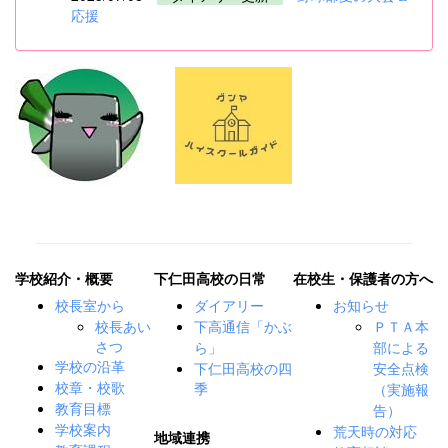
応援
学校紹介・概要
下仁田高校の日常
在校生・保護者の方へ
校長室から
ダイアリー
お知らせ
校長あい
下高通信「かぶ
ＰＴＡ本
さつ
ら」
部による
下仁田高校の四
学校の沿革
安全点検
季
校章・校歌
（実施報
教育目標
告）
学校案内
荒天時の対応
地域連携