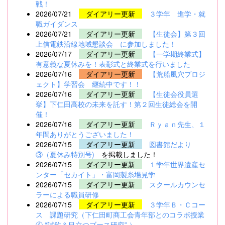
戦！
2026/07/21
ダイアリー更新
３学年 進学・就
職ガイダンス
2026/07/21
ダイアリー更新
【生徒会】第３回
上信電鉄沿線地域懇談会 に参加しました！
2026/07/17
ダイアリー更新
【一学期終業式】
有意義な夏休みを！表彰式と終業式を行いました
2026/07/16
ダイアリー更新
【荒船風穴プロジ
ェクト】学習会 継続中です！！
2026/07/16
ダイアリー更新
【生徒会役員選
挙】下仁田高校の未来を託す！第２回生徒総会を開
催！
2026/07/16
ダイアリー更新
Ｒｙａｎ先生、１
年間ありがとうございました！
2026/07/15
ダイアリー更新
図書館だより
③（夏休み特別号)
を掲載しました！
2026/07/15
ダイアリー更新
１学年世界遺産セ
ンター「セカイト」・富岡製糸場見学
2026/07/15
ダイアリー更新
スクールカウンセ
ラーによる職員研修
2026/07/15
ダイアリー更新
３学年Ｂ・Ｃコー
ス 課題研究（下仁田町商工会青年部とのコラボ授業
④ “試飲＆目立つブース研究” ）