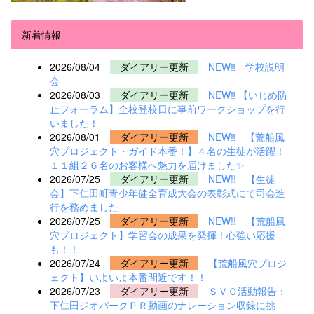
新着情報
2026/08/04
ダイアリー更新
NEW‼ 学校説明
会
2026/08/03
ダイアリー更新
NEW‼ 【いじめ防
止フォーラム】全校登校日に事前ワークショップを行
いました！
2026/08/01
ダイアリー更新
NEW‼ 【荒船風
穴プロジェクト・ガイド本番！】４名の生徒が活躍！
１１組２６名のお客様へ魅力を届けました✨
2026/07/25
ダイアリー更新
NEW!! 【生徒
会】下仁田町青少年健全育成大会の表彰式にて司会進
行を務めました
2026/07/25
ダイアリー更新
NEW!! 【荒船風
穴プロジェクト】学習会の成果を発揮！心強い応援
も！！
2026/07/24
ダイアリー更新
【荒船風穴プロジ
ェクト】いよいよ本番間近です！！
2026/07/23
ダイアリー更新
ＳＶＣ活動報告：
下仁田ジオパークＰＲ動画のナレーション収録に挑