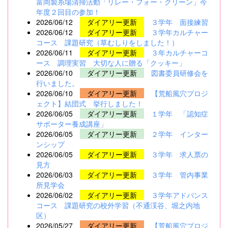
富岡製糸場清掃活動「リレー・フォー・クリーン」今
年度２回目の参加！
2026/06/12
ダイアリー更新
３学年 面接練習
2026/06/12
ダイアリー更新
３学年カルチャー
コース 課題研究（草むしりをしました！）
2026/06/11
ダイアリー更新
３年カルチャーコ
ース 調理実習 大切な人に贈る「クッキー」
2026/06/10
ダイアリー更新
図書委員研修会を
行いました。
2026/06/10
ダイアリー更新
【荒船風穴プロジ
ェクト】結団式 挙行しました！
2026/06/05
ダイアリー更新
１学年 「認知症
サポーター養成講座」
2026/06/05
ダイアリー更新
２学年 インター
ンシップ
2026/06/05
ダイアリー更新
３学年 求人票の
見方
2026/06/03
ダイアリー更新
３学年 管内事業
所見学会
2026/06/02
ダイアリー更新
３学年アドバンス
コース 課題研究の校外学習（不通渓谷、堀之内地
区）
2026/05/27
ダイアリー更新
【荒船風穴プロジ