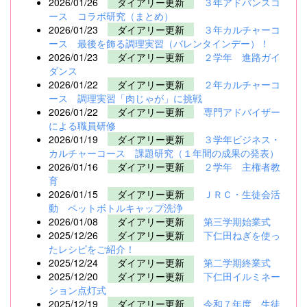
2026/01/26
ダイアリー更新
３年アドバンスコ
ース コラボ研究（まとめ）
2026/01/23
ダイアリー更新
３年カルチャーコ
ース 最後を飾る調理実習（バレンタインデー）！
2026/01/23
ダイアリー更新
２学年 進路ガイ
ダンス
2026/01/22
ダイアリー更新
２年カルチャーコ
ース 調理実習「肉じゃが」に挑戦
2026/01/22
ダイアリー更新
専門アドバイザー
による職員研修
2026/01/19
ダイアリー更新
３学年ビジネス・
カルチャーコース 課題研究（１年間の成果の発表）
2026/01/16
ダイアリー更新
２学年 主権者教
育
2026/01/15
ダイアリー更新
ＪＲＣ・生徒会活
動 ペットボトルキャップ洗浄
2026/01/08
ダイアリー更新
第三学期始業式
2025/12/26
ダイアリー更新
下仁田ねぎを使っ
たレシピをご紹介！
2025/12/24
ダイアリー更新
第二学期終業式
2025/12/20
ダイアリー更新
下仁田イルミネー
ション点灯式
2025/12/19
ダイアリー更新
令和７年度 生徒