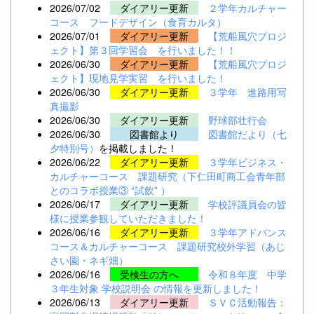
2026/07/02
ダイアリー更新
２学年カルチャー
コース フードデザイン（食育カルタ）
2026/07/01
ダイアリー更新
【荒船風穴プロジ
ェクト】第３回学習会 を行いました！！
2026/06/30
ダイアリー更新
【荒船風穴プロジ
ェクト】現地見学実習 を行いました！
2026/06/30
ダイアリー更新
３学年 進路用写
真撮影
2026/06/30
ダイアリー更新
野球部壮行会
2026/06/30
図書館より
図書館だより（七
夕特別号）
を掲載しました！
2026/06/22
ダイアリー更新
３学年ビジネス・
カルチャーコース 課題研究（下仁田町商工会青年部
とのコラボ授業③ “試飲” ）
2026/06/17
ダイアリー更新
学校評議員会の皆
様に授業参観していただきました！
2026/06/16
ダイアリー更新
３学年アドバンス
コース＆カルチャーコース 課題研究校外学習（あじ
さい園・ネギ畑）
2026/06/16
受検生の方へ
令和８年度 中学
３年生対象 学校説明会 の情報を更新しました！
2026/06/13
ダイアリー更新
ＳＶＣ活動報告：