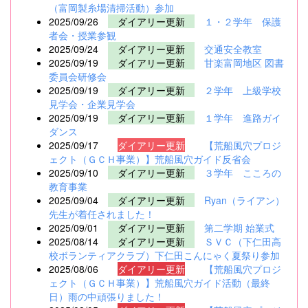
（富岡製糸場清掃活動）参加
2025/09/26
ダイアリー更新
１・２学年 保護
者会・授業参観
2025/09/24
ダイアリー更新
交通安全教室
2025/09/19
ダイアリー更新
甘楽富岡地区 図書
委員会研修会
2025/09/19
ダイアリー更新
２学年 上級学校
見学会・企業見学会
2025/09/19
ダイアリー更新
１学年 進路ガイ
ダンス
2025/09/17
ダイアリー更新
【荒船風穴プロジ
ェクト（ＧＣＨ事業）】荒船風穴ガイド反省会
2025/09/10
ダイアリー更新
３学年 こころの
教育事業
2025/09/04
ダイアリー更新
Ryan（ライアン）
先生が着任されました！
2025/09/01
ダイアリー更新
第二学期 始業式
2025/08/14
ダイアリー更新
ＳＶＣ（下仁田高
校ボランティアクラブ）下仁田こんにゃく夏祭り参加
2025/08/06
ダイアリー更新
【荒船風穴プロジ
ェクト（ＧＣＨ事業）】荒船風穴ガイド活動（最終
日）雨の中頑張りました！