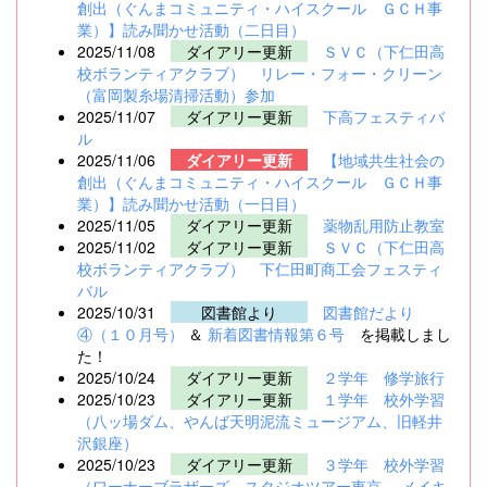
創出（ぐんまコミュニティ・ハイスクール ＧＣＨ事
業）】読み聞かせ活動（二日目）
2025/11/08
ダイアリー更新
ＳＶＣ（下仁田高
校ボランティアクラブ） リレー・フォー・クリーン
（富岡製糸場清掃活動）参加
2025/11/07
ダイアリー更新
下高フェスティバ
ル
2025/11/06
ダイアリー更新
【地域共生社会の
創出（ぐんまコミュニティ・ハイスクール ＧＣＨ事
業）】読み聞かせ活動（一日目）
2025/11/05
ダイアリー更新
薬物乱用防止教室
2025/11/02
ダイアリー更新
ＳＶＣ（下仁田高
校ボランティアクラブ） 下仁田町商工会フェスティ
バル
2025/10/31
図書館より
図書館だより
④（１０月号）
＆
新着図書情報第６号
を掲載しまし
た！
2025/10/24
ダイアリー更新
２学年 修学旅行
2025/10/23
ダイアリー更新
１学年 校外学習
（八ッ場ダム、やんば天明泥流ミュージアム、旧軽井
沢銀座）
2025/10/23
ダイアリー更新
３学年 校外学習
（ワーナーブラザーズ スタジオツアー東京 メイキ