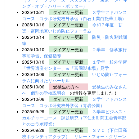
ング・オブ・ハリー・ポッター）
2025/10/21
ダイアリー更新
３学年アドバンス
コース コラボ研究校外学習（白石工業白艶華工場）
2025/10/16
ダイアリー更新
令和７年度 甘
楽・富岡地区いじめ防止フォーラム
2025/10/14
ダイアリー更新
防災・防火避難訓
練
2025/10/10
ダイアリー更新
２学年 修学旅行
事前学習、保健指導
2025/10/10
ダイアリー更新
１学年 校外学習
「世界遺産センター」＆「富岡製糸場」見学
2025/10/09
ダイアリー更新
いじめ防止フォー
ラムに向けたリハーサル
2025/10/06
受検生の方へ
受検生のみなさん
へ 個別の学校説明会
の情報を更新しました！
2025/10/06
ダイアリー更新
３学年アドバンス
コース コラボ研究校外学習（青岩公園）
2025/09/29
ダイアリー更新
３学年ビジネス・
カルチャーコース 課題研究（下仁田町商工会青年部
とのコラボ授業）
2025/09/28
ダイアリー更新
ＳＶＣ（下仁田高
校ボランティアクラブ） リレー・フォー・クリーン