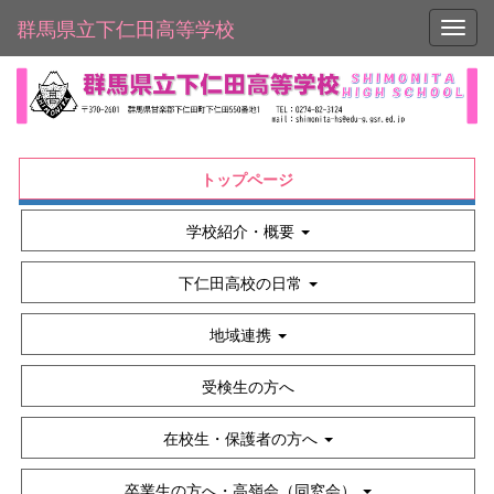
群馬県立下仁田高等学校
Toggl
トップページ
学校紹介・概要
下仁田高校の日常
地域連携
受検生の方へ
在校生・保護者の方へ
卒業生の方へ・高嶺会（同窓会）