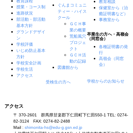
教育課程
教育相談
ぐんまコミュニ
授業・コース制
保健室から（治
ティー・ハイス
癒証明書など）
進路状況
クール
事務室から
部活動・部活動
ＧＣＨ事
基本方針
業の概要
グランドデザイ
卒業生の方へ・高嶺会
荒船風穴
ン
（同窓会）
プロジェ
学校評価
各種証明書の発
クト
いじめ防止基本
行
ＧＣＨ活
方針
高嶺会（同窓
動の記録
学校安全計画
会）
図書館から
学校生活
アクセス
学校からのお知らせ
受検生の方へ
アクセス
〒 370-2601 群馬県甘楽郡下仁田町下仁田550-1 TEL: 0274-
82-3124 FAX: 0274-82-2488
Mail :
shimonita-hs@edu-g.gsn.ed.jp