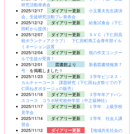
研究活動発表会
2025/12/17
ダイアリー更新
小玉重夫先生講演
会、生徒研究活動プレ発表会
2025/12/12
ダイアリー更新
給食試食会（下仁
田町から提供）
2025/12/07
ダイアリー更新
ＳＶＣ（下仁田高
校ボランティアクラブ） 下仁田町商工会青年部イル
ミネーション設置
2025/12/04
ダイアリー更新
税の作文コンクー
ルで生徒が受賞！
2025/12/01
図書館より
新着図書情報第７
号
を掲載しました！
2025/11/23
ダイアリー更新
３学年ビジネス・
カルチャーコース 課題研究（下仁田ねぎ祭りでの下
仁田ねぎポタージュの販売）
2025/11/18
ダイアリー更新
３学年年アドバン
スコース コラボ研究校外学習（中之嶽神社）
2025/11/17
ダイアリー更新
１学年 上級学校
見学会
2025/11/14
ダイアリー更新
３学年 社会人講
習会
2025/11/12
ダイアリー更新
【地域共生社会の