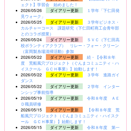
ェクト】学習会 始めました！
2026/05/26
ダイアリー更新
１学年「下仁田発
見ウォーク」
2026/05/25
ダイアリー更新
３学年ビジネス・
カルチャーコース 課題研究（下仁田町商工会青年部
とのコラボ授業）
2026/05/24
ダイアリー更新
ＳＶＣ（下仁田高
校ボランティアクラブ） リレー・フォー・クリーン
（富岡製糸場清掃活動）参加
2026/05/22
ダイアリー更新
続・【令和８年
度 荒船風穴プロジェクト（ぐんまコミュニティ・ハ
イスクール ＧＣＨ事業）】始動します！
2026/05/22
ダイアリー更新
３学年 進路ガイ
ダンス
2026/05/22
ダイアリー更新
２学年 インター
ンシップ事前指導
2026/05/19
ダイアリー更新
令和８年度 ＡＥ
Ｄ職員研修
2026/05/15
ダイアリー更新
【令和８年度 荒
船風穴プロジェクト（ぐんまコミュニティ・ハイスク
ール ＧＣＨ事業）】始動します！
2026/05/15
ダイアリー更新
令和８年度 第一