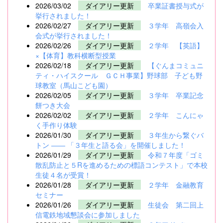
2026/03/02
ダイアリー更新
卒業証書授与式が
挙行されました！
2026/02/27
ダイアリー更新
３学年 高嶺会入
会式が挙行されました！
2026/02/26
ダイアリー更新
２学年 【英語】
×【体育】教科横断型授業
2026/02/18
ダイアリー更新
【ぐんまコミュニ
ティ・ハイスクール ＧＣＨ事業】野球部 子ども野
球教室（馬山こども園）
2026/02/05
ダイアリー更新
３学年 卒業記念
餅つき大会
2026/02/02
ダイアリー更新
２学年 こんにゃ
く手作り体験
2026/01/30
ダイアリー更新
３年生から繋ぐバ
トン ―― 「３年生と語る会」を開催しました！
2026/01/29
ダイアリー更新
令和７年度「ゴミ
散乱防止と５Rを進めるための標語コンテスト」で本校
生徒４名が受賞！
2026/01/28
ダイアリー更新
２学年 金融教育
セミナー
2026/01/26
ダイアリー更新
生徒会 第二回上
信電鉄地域懇談会に参加しました