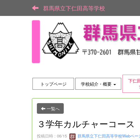
群馬県立下仁田高等学校
下仁
トップページ
学校紹介・概要
一覧へ
３学年カルチャーコース
投稿日時 : 06/15
群馬県立下仁田高等学校Webペー