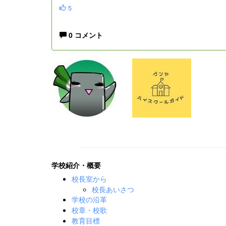
5
0 コメント
学校紹介・概要
校長室から
校長あいさつ
学校の沿革
校章・校歌
教育目標