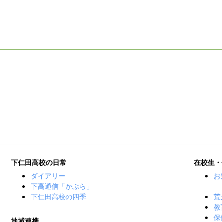
下仁田高校の日常
在校生・
ダイアリー
お
下高通信「かぶら」
下仁田高校の四季
荒
教
保
地域連携