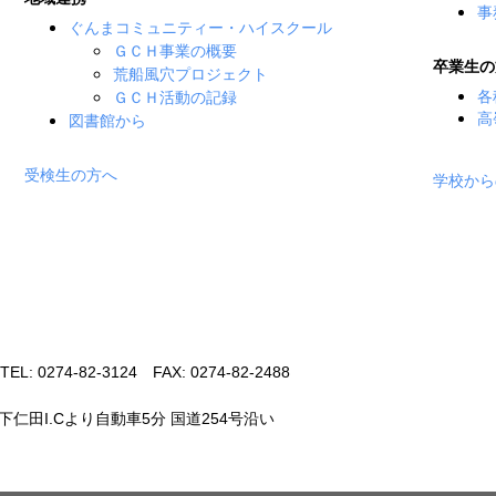
事
ぐんまコミュニティー・ハイスクール
ＧＣＨ事業の概要
卒業生の
荒船風穴プロジェクト
各
ＧＣＨ活動の記録
高
図書館から
受検生の方へ
学校から
 0274-82-3124 FAX: 0274-82-2488
仁田I.Cより自動車5分 国道254号沿い