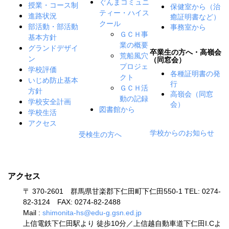
ぐんまコミュニ
授業・コース制
保健室から（治
ティー・ハイス
癒証明書など）
進路状況
クール
事務室から
部活動・部活動
ＧＣＨ事
基本方針
業の概要
グランドデザイ
卒業生の方へ・高嶺会
荒船風穴
ン
（同窓会）
プロジェ
学校評価
各種証明書の発
クト
いじめ防止基本
行
ＧＣＨ活
方針
高嶺会（同窓
動の記録
学校安全計画
会）
図書館から
学校生活
アクセス
学校からのお知らせ
受検生の方へ
アクセス
〒 370-2601 群馬県甘楽郡下仁田町下仁田550-1 TEL: 0274-
82-3124 FAX: 0274-82-2488
Mail :
shimonita-hs@edu-g.gsn.ed.jp
上信電鉄下仁田駅より 徒歩10分／上信越自動車道下仁田I.Cよ