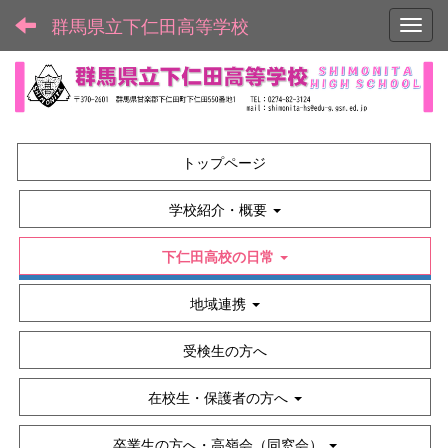
群馬県立下仁田高等学校
Toggl
トップページ
学校紹介・概要
下仁田高校の日常
地域連携
受検生の方へ
在校生・保護者の方へ
卒業生の方へ・高嶺会（同窓会）