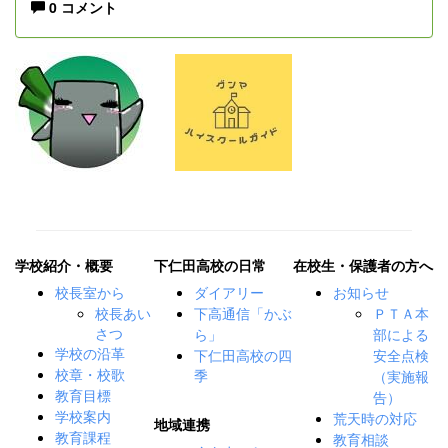
0 コメント
学校紹介・概要
下仁田高校の日常
在校生・保護者の方へ
校長室から
ダイアリー
お知らせ
校長あい
下高通信「かぶ
ＰＴＡ本
さつ
ら」
部による
下仁田高校の四
学校の沿革
安全点検
季
校章・校歌
（実施報
教育目標
告）
学校案内
荒天時の対応
地域連携
教育課程
教育相談