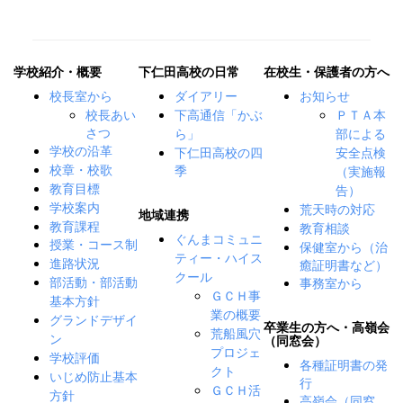
学校紹介・概要
下仁田高校の日常
在校生・保護者の方へ
校長室から
ダイアリー
お知らせ
校長あい
下高通信「かぶ
ＰＴＡ本
さつ
ら」
部による
下仁田高校の四
学校の沿革
安全点検
季
校章・校歌
（実施報
教育目標
告）
学校案内
荒天時の対応
地域連携
教育課程
教育相談
ぐんまコミュニ
授業・コース制
保健室から（治
ティー・ハイス
癒証明書など）
進路状況
クール
事務室から
部活動・部活動
ＧＣＨ事
基本方針
業の概要
グランドデザイ
卒業生の方へ・高嶺会
荒船風穴
ン
（同窓会）
プロジェ
学校評価
各種証明書の発
クト
いじめ防止基本
行
ＧＣＨ活
方針
高嶺会（同窓