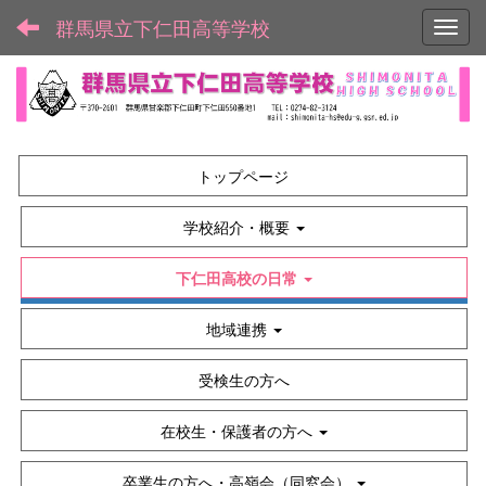
群馬県立下仁田高等学校
Toggl
トップページ
学校紹介・概要
下仁田高校の日常
地域連携
受検生の方へ
在校生・保護者の方へ
卒業生の方へ・高嶺会（同窓会）