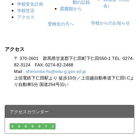
動の記録
学校安全計画
会）
図書館から
学校生活
アクセス
学校からのお知らせ
受検生の方へ
アクセス
〒 370-2601 群馬県甘楽郡下仁田町下仁田550-1 TEL: 0274-
82-3124 FAX: 0274-82-2488
Mail :
shimonita-hs@edu-g.gsn.ed.jp
上信電鉄下仁田駅より 徒歩10分／上信越自動車道下仁田I.Cよ
り自動車5分 国道254号沿い
アクセスカウンター
2
6
0
9
0
7
2