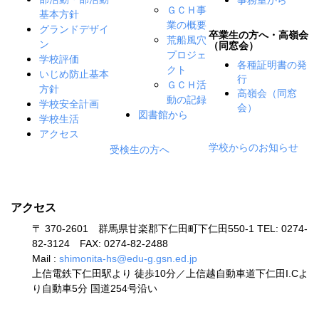
ＧＣＨ事
基本方針
業の概要
グランドデザイ
卒業生の方へ・高嶺会
荒船風穴
ン
（同窓会）
プロジェ
学校評価
各種証明書の発
クト
いじめ防止基本
行
ＧＣＨ活
方針
高嶺会（同窓
動の記録
学校安全計画
会）
図書館から
学校生活
アクセス
学校からのお知らせ
受検生の方へ
アクセス
〒 370-2601 群馬県甘楽郡下仁田町下仁田550-1 TEL: 0274-
82-3124 FAX: 0274-82-2488
Mail :
shimonita-hs@edu-g.gsn.ed.jp
上信電鉄下仁田駅より 徒歩10分／上信越自動車道下仁田I.Cよ
り自動車5分 国道254号沿い