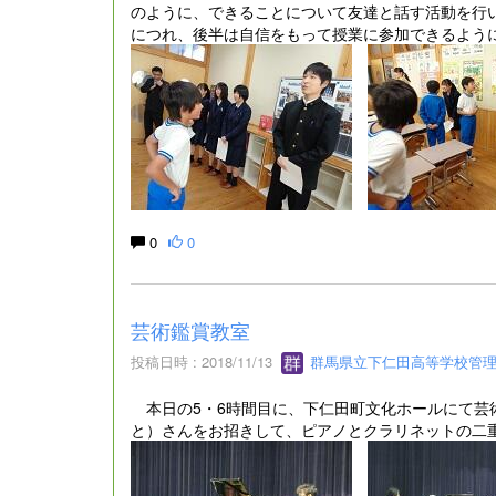
のように、できることについて友達と話す活動を行い
につれ、後半は自信をもって授業に参加できるよう
0
0
芸術鑑賞教室
投稿日時 : 2018/11/13
群馬県立下仁田高等学校管
本日の5・6時間目に、下仁田町文化ホールにて芸
と）さんをお招きして、ピアノとクラリネットの二