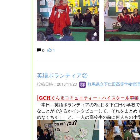
0
1
英語ボランティア②
投稿日時 : 2018/11/20
群馬県立下仁田高等学校管
本日、英語ボランティアの2回目を下仁田小学校で
なことができるかインタビューして、それをまとめ
めなくちゃ！」と、一人の高校生の前に何人もの小