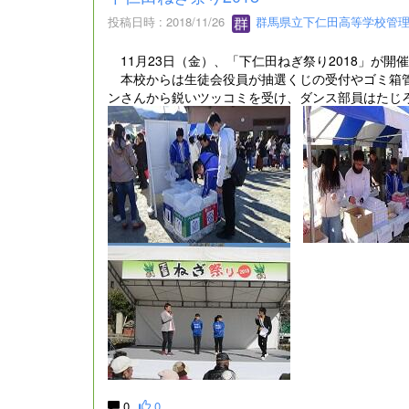
投稿日時 : 2018/11/26
群馬県立下仁田高等学校管
11月23日（金）、「下仁田ねぎ祭り2018」が
本校からは生徒会役員が抽選くじの受付やゴミ箱管
ンさんから鋭いツッコミを受け、ダンス部員はたじ
0
0