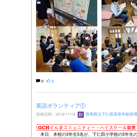
0
0
英語ボランティア①
投稿日時 : 2018/11/14
群馬県立下仁田高等学校管
本日、本校の3年生5名が、下仁田小学校の5年生の授業に