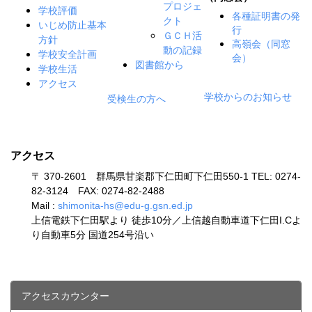
プロジェ
学校評価
各種証明書の発
クト
いじめ防止基本
行
ＧＣＨ活
方針
高嶺会（同窓
動の記録
学校安全計画
会）
図書館から
学校生活
アクセス
学校からのお知らせ
受検生の方へ
アクセス
〒 370-2601 群馬県甘楽郡下仁田町下仁田550-1 TEL: 0274-
82-3124 FAX: 0274-82-2488
Mail :
shimonita-hs@edu-g.gsn.ed.jp
上信電鉄下仁田駅より 徒歩10分／上信越自動車道下仁田I.Cよ
り自動車5分 国道254号沿い
アクセスカウンター