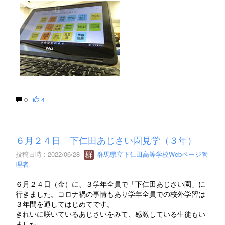
0
4
６月２４日 下仁田あじさい園見学（３年）
投稿日時 : 2022/06/28
群馬県立下仁田高等学校Webページ管
理者
６月２４日（金）に、３学年全員で「下仁田あじさい園」に
行きました。コロナ禍の事情もあり学年全員での校外学習は
３年間を通してはじめてです。
きれいに咲いているあじさいをみて、感激している生徒もい
ました。