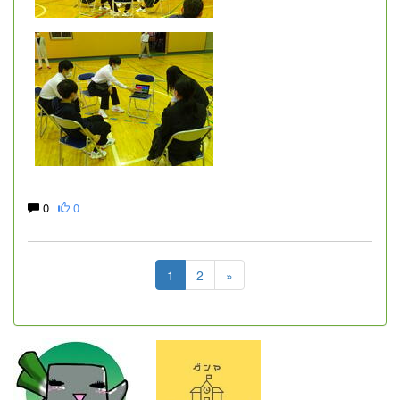
0
0
1
2
»