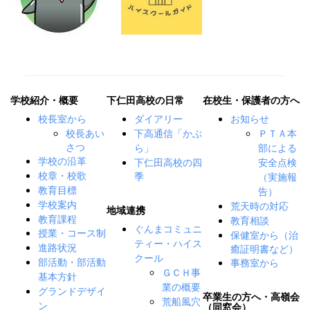
学校紹介・概要
下仁田高校の日常
在校生・保護者の方へ
校長室から
ダイアリー
お知らせ
校長あい
下高通信「かぶ
ＰＴＡ本
さつ
ら」
部による
下仁田高校の四
学校の沿革
安全点検
季
校章・校歌
（実施報
教育目標
告）
学校案内
荒天時の対応
地域連携
教育課程
教育相談
ぐんまコミュニ
授業・コース制
保健室から（治
ティー・ハイス
癒証明書など）
進路状況
クール
事務室から
部活動・部活動
ＧＣＨ事
基本方針
業の概要
グランドデザイ
卒業生の方へ・高嶺会
荒船風穴
ン
（同窓会）