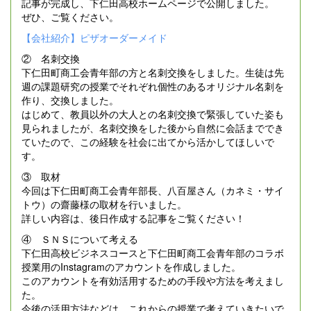
記事が完成し、下仁田高校ホームページで公開しました。
ぜひ、ご覧ください。
【会社紹介】ピザオーダーメイド
② 名刺交換
下仁田町商工会青年部の方と名刺交換をしました。生徒は先
週の課題研究の授業でそれぞれ個性のあるオリジナル名刺を
作り、交換しました。
はじめて、教員以外の大人との名刺交換で緊張していた姿も
見られましたが、名刺交換をした後から自然に会話まででき
ていたので、この経験を社会に出てから活かしてほしいで
す。
③ 取材
今回は下仁田町商工会青年部長、八百屋さん（カネミ・サイ
トウ）の齋藤様の取材を行いました。
詳しい内容は、後日作成する記事をご覧ください！
④ ＳＮＳについて考える
下仁田高校ビジネスコースと下仁田町商工会青年部のコラボ
授業用のInstagramのアカウントを作成しました。
このアカウントを有効活用するための手段や方法を考えまし
た。
今後の活用方法などは、これからの授業で考えていきたいで