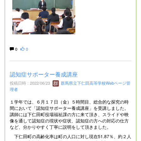
0
0
認知症サポーター養成講座
投稿日時 : 2022/06/23
群馬県立下仁田高等学校Webページ管
理者
１学年では、６月１７日（金）５時間目、総合的な探究の時
間において「認知症サポーター養成講座」を受講しました。
講師には下仁田町役場福祉課の方に来て頂き、スライドや映
像を通して認知症の現状や症状、認知症の方への対応の仕方
など、分かりやすく丁寧に説明をして頂きました。
下仁田町の高齢化率は町の人口に対し現在51.87％、約２人