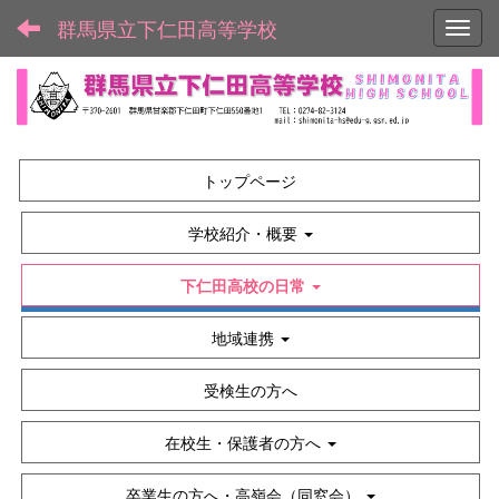
群馬県立下仁田高等学校
Toggl
トップページ
学校紹介・概要
下仁田高校の日常
地域連携
受検生の方へ
在校生・保護者の方へ
卒業生の方へ・高嶺会（同窓会）