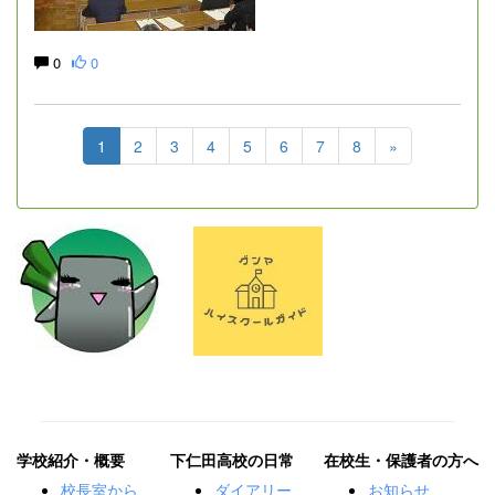
0
0
1
2
3
4
5
6
7
8
»
学校紹介・概要
下仁田高校の日常
在校生・保護者の方へ
校長室から
ダイアリー
お知らせ