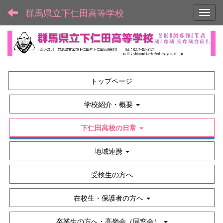
群馬県立下仁田高等学校
Toggl
トップページ
学校紹介・概要
下仁田高校の日常
地域連携
受検生の方へ
在校生・保護者の方へ
卒業生の方へ・高嶺会（同窓会）