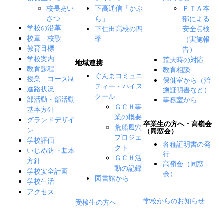
校長あい
下高通信「かぶ
ＰＴＡ本
さつ
ら」
部による
下仁田高校の四
学校の沿革
安全点検
季
校章・校歌
（実施報
教育目標
告）
学校案内
荒天時の対応
地域連携
教育課程
教育相談
ぐんまコミュニ
授業・コース制
保健室から（治
ティー・ハイス
癒証明書など）
進路状況
クール
事務室から
部活動・部活動
ＧＣＨ事
基本方針
業の概要
グランドデザイ
卒業生の方へ・高嶺会
荒船風穴
ン
（同窓会）
プロジェ
学校評価
各種証明書の発
クト
いじめ防止基本
行
ＧＣＨ活
方針
高嶺会（同窓
動の記録
学校安全計画
会）
図書館から
学校生活
アクセス
学校からのお知らせ
受検生の方へ