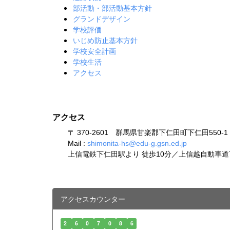
部活動・部活動基本方針
グランドデザイン
学校評価
いじめ防止基本方針
学校安全計画
学校生活
アクセス
アクセス
〒 370-2601 群馬県甘楽郡下仁田町下仁田550-1 TEL:
Mail :
shimonita-hs@edu-g.gsn.ed.jp
上信電鉄下仁田駅より 徒歩10分／上信越自動車道下
アクセスカウンター
2
6
0
7
0
8
6