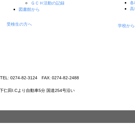
各
ＧＣＨ活動の記録
高
図書館から
受検生の方へ
学校から
 0274-82-3124 FAX: 0274-82-2488
仁田I.Cより自動車5分 国道254号沿い