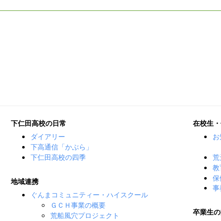
下仁田高校の日常
在校生・
ダイアリー
お
下高通信「かぶら」
下仁田高校の四季
荒
教
保
地域連携
事
ぐんまコミュニティー・ハイスクール
ＧＣＨ事業の概要
卒業生の
荒船風穴プロジェクト