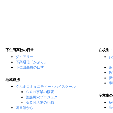
下仁田高校の日常
在校生・
ダイアリー
お
下高通信「かぶら」
下仁田高校の四季
荒
教
保
地域連携
事
ぐんまコミュニティー・ハイスクール
ＧＣＨ事業の概要
卒業生の
荒船風穴プロジェクト
各
ＧＣＨ活動の記録
高
図書館から