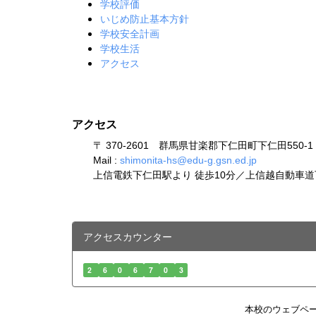
学校評価
いじめ防止基本方針
学校安全計画
学校生活
アクセス
アクセス
〒 370-2601 群馬県甘楽郡下仁田町下仁田550-1 TEL:
Mail :
shimonita-hs@edu-g.gsn.ed.jp
上信電鉄下仁田駅より 徒歩10分／上信越自動車道下
アクセスカウンター
2
6
0
6
7
0
3
本校のウェブペ