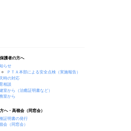
保護者の方へ
知らせ
ＰＴＡ本部による安全点検（実施報告）
天時の対応
育相談
健室から（治癒証明書など）
務室から
方へ・高嶺会（同窓会）
種証明書の発行
嶺会（同窓会）