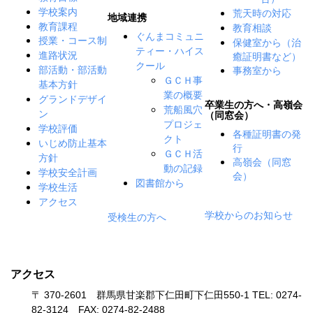
学校案内
荒天時の対応
地域連携
教育課程
教育相談
ぐんまコミュニ
授業・コース制
保健室から（治
ティー・ハイス
癒証明書など）
進路状況
クール
事務室から
部活動・部活動
ＧＣＨ事
基本方針
業の概要
グランドデザイ
卒業生の方へ・高嶺会
荒船風穴
ン
（同窓会）
プロジェ
学校評価
各種証明書の発
クト
いじめ防止基本
行
ＧＣＨ活
方針
高嶺会（同窓
動の記録
学校安全計画
会）
図書館から
学校生活
アクセス
学校からのお知らせ
受検生の方へ
アクセス
〒 370-2601 群馬県甘楽郡下仁田町下仁田550-1 TEL: 0274-
82-3124 FAX: 0274-82-2488