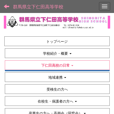
群馬県立下仁田高等学校
Toggl
トップページ
学校紹介・概要
下仁田高校の日常
地域連携
受検生の方へ
在校生・保護者の方へ
卒業生の方へ・高嶺会（同窓会）