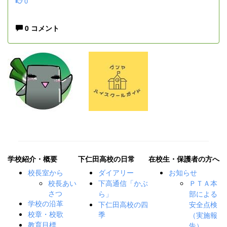
0
0 コメント
学校紹介・概要
下仁田高校の日常
在校生・保護者の方へ
校長室から
ダイアリー
お知らせ
校長あい
下高通信「かぶ
ＰＴＡ本
さつ
ら」
部による
下仁田高校の四
学校の沿革
安全点検
季
校章・校歌
（実施報
教育目標
告）